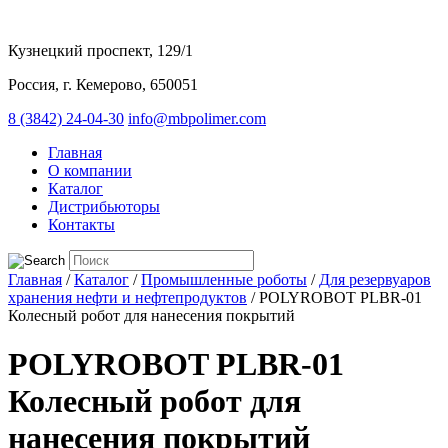
Кузнецкий проспект, 129/1
Россия, г. Кемерово, 650051
8 (3842) 24-04-30
info@mbpolimer.com
Главная
О компании
Каталог
Дистрибьюторы
Контакты
Главная
/
Каталог
/
Промышленные роботы
/
Для резервуаров
хранения нефти и нефтепродуктов
/
POLYROBOT PLBR-01
Колесный робот для нанесения покрытий
POLYROBOT PLBR-01
Колесный робот для
нанесения покрытий