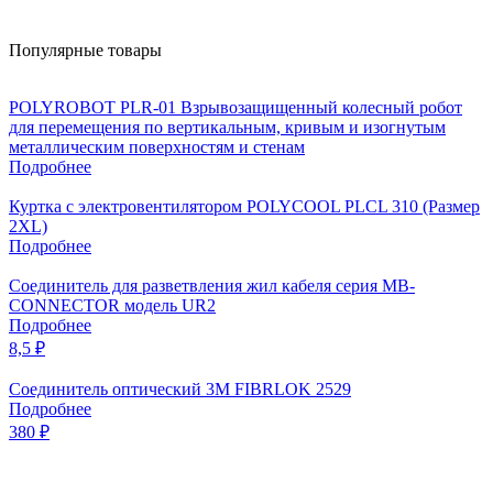
Популярные товары
POLYROBOT PLR-01 Взрывозащищенный колесный робот
для перемещения по вертикальным, кривым и изогнутым
металлическим поверхностям и стенам
Подробнее
Куртка с электровентилятором POLYCOOL PLCL 310 (Размер
2XL)
Подробнее
Соединитель для разветвления жил кабеля серия MB-
CONNECTOR модель UR2
Подробнее
8,5
₽
Соединитель оптический 3М FIBRLOK 2529
Подробнее
380
₽